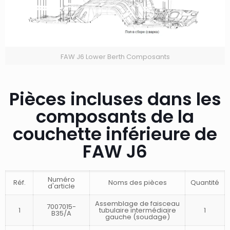
FAW J6 Lower Berth Composants
Pièces incluses dans les
composants de la
couchette inférieure de
FAW J6
Numéro
Réf.
Noms des pièces
Quantité
d'article
Assemblage de faisceau
7007015-
1
tubulaire intermédiaire
1
B35/A
gauche (soudage)