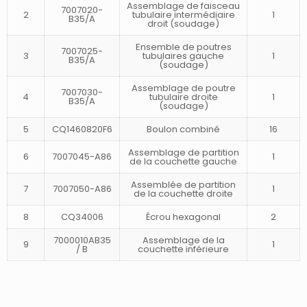
Assemblage de faisceau
7007020-
2
tubulaire intermédiaire
1
B35/A
droit (soudage)
Ensemble de poutres
7007025-
3
tubulaires gauche
1
B35/A
(soudage)
Assemblage de poutre
7007030-
4
tubulaire droite
1
B35/A
(soudage)
5
CQ1460820F6
Boulon combiné
16
Assemblage de partition
6
7007045-A86
1
de la couchette gauche
Assemblée de partition
7
7007050-A86
1
de la couchette droite
8
CQ34006
Écrou hexagonal
2
7000010AB35
Assemblage de la
9
1
/ B
couchette inférieure