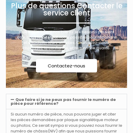
Plus de questions Contacter le
service client
Quels que soient nos clients’ les besoins peuvent
être, nous ferons tout notre possible pour répondre
et dépasser leurs attentes. Choisissez-nous,
choisissez la confiance, et assurance qualité.
Contactez-nous
Que faire si je ne peux pas fournir le numéro de
pièce pour référence?
Si aucun numéro de pièce, nous pouvons juger et citer
les pièces demandées par plaque signalétique moteur
ou photos; Ce serait sympa si vous pouviez nous fournir le
numéro de châssis(NIV) afin que nous puissions fournir