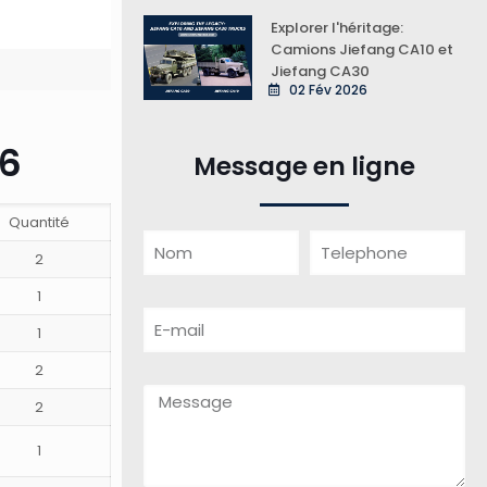
Explorer l'héritage:
Camions Jiefang CA10 et
Jiefang CA30
02 Fév 2026
J6
Message en ligne
Quantité
2
1
1
2
2
1