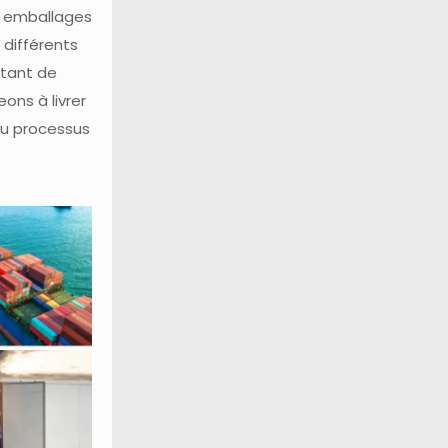
s emballages
 différents
ttant de
ons à livrer
du processus