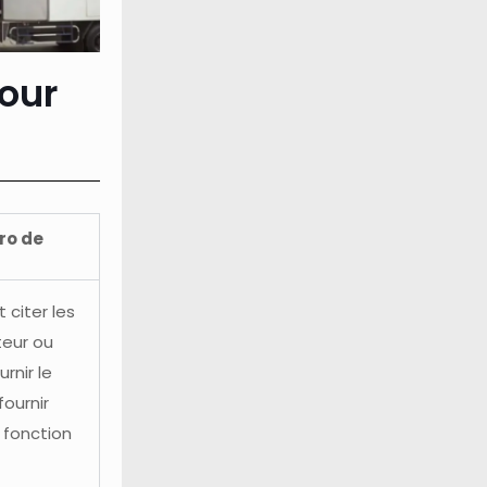
our
éro de
 citer les
eur ou
rnir le
ournir
 fonction