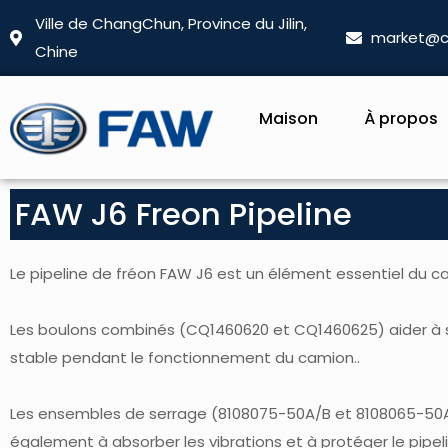
Ville de ChangChun, Province du Jilin,
market@c
Chine
Maison
À propos
FAW J6 Freon Pipeline
Le pipeline de fréon FAW J6 est un élément essentiel du
Les boulons combinés (CQ1460620 et CQ1460625) aider à sécu
stable pendant le fonctionnement du camion..
Les ensembles de serrage (8108075-50A/B et 8108065-50A/B)
également à absorber les vibrations et à protéger le pipe