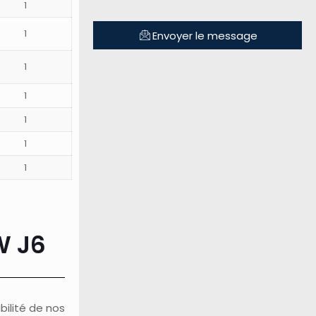
1
1
Envoyer le message
1
1
1
1
1
W J6
bilité de nos