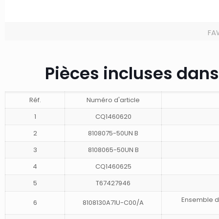
FAW
Pièces incluses dans
Réf.
Numéro d'article
1
CQ1460620
2
8108075-50UN B
3
8108065-50UN B
4
CQ1460625
5
T67427946
Ensemble de
6
8108130A71U-C00/A