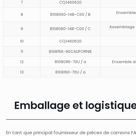
7
CQ1460620
Ensemble d
8
8108060-14B-C00 / B
Assemblage d
9
8108080-14B-C00 / C
10
CQ1460620
11
8108156-90CALIFORNIE
12
8108095-70U / a
Ensemble de 
13
8108160-70U / a
Emballage et logistique
En tant que principal fournisseur de pièces de camions FAW