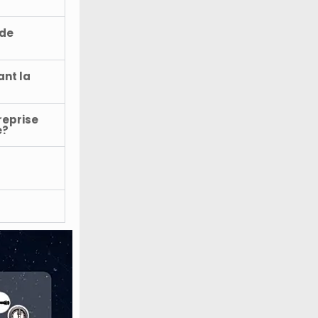
 de
nt la
reprise
e?