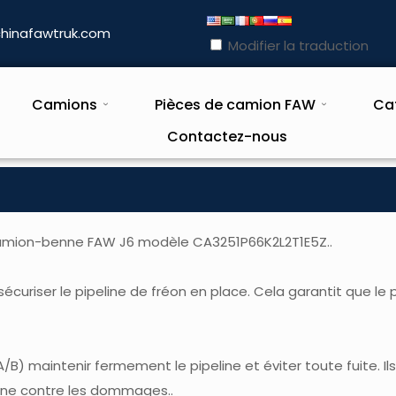
hinafawtruk.com
Modifier la traduction
Camions
Pièces de camion FAW
Ca
Contactez-nous
 camion-benne FAW J6 modèle CA3251P66K2L2T1E5Z..
riser le pipeline de fréon en place. Cela garantit que le p
 maintenir fermement le pipeline et éviter toute fuite. Ils
line contre les dommages..