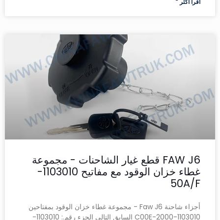
اقرأ أكثر "
FAW J6 قطع غيار الشاحنات - مجموعة
غطاء خزان الوقود مع مفاتيح 1103010-
50A/F
أجزاء شاحنة Faw J6 - مجموعة غطاء خزان الوقود بمفتاحين
1103010-2000-C00E السابق التالي الجزء رقم.: 1103010-