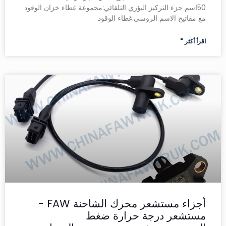
50اسم جزء التركيز البؤري التلقائي:مجموعة غطاء خزان الوقود
مع مفاتيح الاسم الروسي:غطاء الوقود
اقرأ أكثر "
أجزاء مستشعر محرك الشاحنة FAW -
مستشعر درجة حرارة ضغط