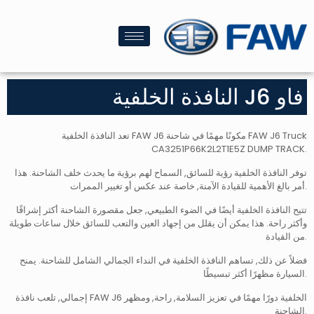
فاو J6 النافذة الخلفية
تعد النافذة الخلفية FAW J6 مكونًا مهمًا في شاحنة FAW J6 Truck
CA3251P66K2L2T1E5Z DUMP TRACK.
توفر النافذة الخلفية رؤية للسائق, السماح لهم برؤية ما يحدث خلف الشاحنة. هذا
أمر بالغ الأهمية للقيادة الآمنة, خاصة عند عكس أو تغيير الممرات.
تتيح النافذة الخلفية أيضًا في الضوء الطبيعي, جعل مقصورة الشاحنة أكثر إشراقًا
وأكثر راحة. هذا يمكن أن يقلل من إجهاد العين والتعب للسائق خلال ساعات طويلة
من القيادة.
فضلاً عن ذلك, تساهم النافذة الخلفية في النداء الجمالي الشامل للشاحنة. يمنح
السيارة مظهرًا أكثر تبسيطًا.
إجمالي, تلعب نافذة FAW J6 الخلفية دورًا مهمًا في تعزيز السلامة, راحة, ومظهر
الشاحنة.