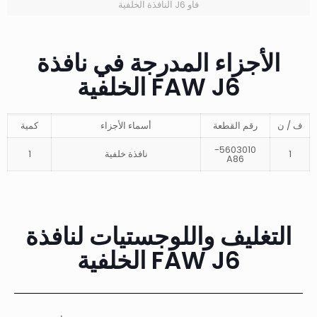
فاو J6 النافذة الخلفية
الأجزاء المدرجة في نافذة
FAW J6 الخلفية
ف / ن
رقم القطعة
أسماء الأجزاء
كمية
5603010-
1
نافذة خلفية
1
A86
التغليف واللوجستيات لنافذة
FAW J6 الخلفية