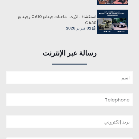
استكشاف الإرث: شاحنات جيفانغ CA10 وجيفانغ
CA30
02 فبراير 2026
رسالة عبر الإنترنت