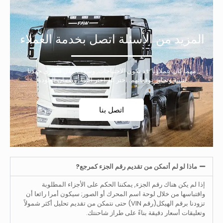
المزيد من الأسئلة اتصل بخدمة العملاء
مهما كان عملاؤنا’ قد تكون الاحتياجات, وسوف نبذل قصارى جهدنا
لتلبية وتجاوز توقعاتهم. اختر لنا, اختر الثقة, وضمان الجودة.
اتصل بنا
ماذا لو لم أتمكن من تقديم رقم الجزء كمرجع?
إذا لم يكن هناك رقم الجزء, يمكننا الحكم على الأجزاء المطلوبة
واقتباسها من خلال لوحة اسم المحرك أو الصور; سيكون أمرا رائعا أن
تزودنا برقم الهيكل(رقم VIN) حتى نتمكن من تقديم تحليل أكثر شمولاً
وتعليقات أسعار دقيقة بناءً على طراز شاحنتك.