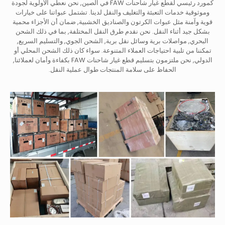
كمورد رئيسي لقطع غيار شاحنات FAW في الصين, نحن نعطي الأولوية لجودة
وموثوقية خدمات التعبئة والتغليف والنقل لدينا. تشتمل عبواتنا على خيارات
قوية وآمنة مثل عبوات الكرتون والصناديق الخشبية, ضمان أن الأجزاء محمية
بشكل جيد أثناء النقل. نحن نقدم طرق النقل المختلفة, بما في ذلك الشحن
البحري, مواصلات برية وسائل نقل برية, الشحن الجوي, والتسليم السريع,
تمكننا من تلبية احتياجات العملاء المتنوعة. سواء كان ذلك الشحن المحلي أو
الدولي, نحن ملتزمون بتسليم قطع غيار شاحنات FAW بكفاءة وأمان لعملائنا,
الحفاظ على سلامة المنتجات طوال عملية النقل.