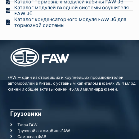
Каталог тормозных модулей кабины FAW J6
Каталог модулей входной системы осушителя
FAW J6
Каталог конденсаторного модуля FAW J6 для
тормозной системы
FAW — один из старейших и крупнейших производителей
автомобилей в Китае., с уставным капиталом в юанях 35.4 млрд
юаней и общие активы юаней 457.83 миллиард юаней.
Грузовики
Тягач FAW
Грузовой автомобиль FAW
Самосвал ФАВ