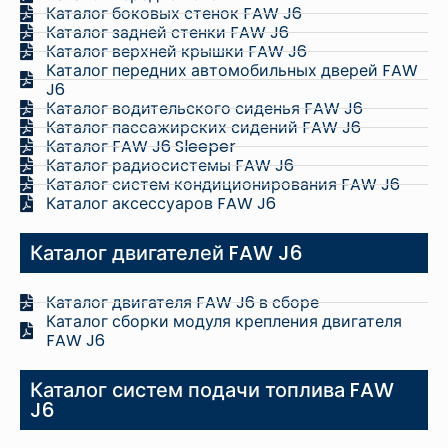
Каталог боковых стенок FAW J6
Каталог задней стенки FAW J6
Каталог верхней крышки FAW J6
Каталог передних автомобильных дверей FAW
J6
Каталог водительского сиденья FAW J6
Каталог пассажирских сидений FAW J6
Каталог FAW J6 Sleeper
Каталог радиосистемы FAW J6
Каталог систем кондиционирования FAW J6
Каталог аксессуаров FAW J6
Каталог двигателей FAW J6
Каталог двигателя FAW J6 в сборе
Каталог сборки модуля крепления двигателя
FAW J6
Каталог систем подачи топлива FAW
J6