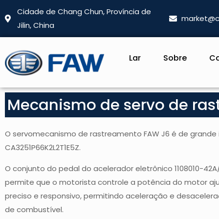
Cidade de Chang Chun, Província de
market@c
Jilin, China
Lar
Sobre
C
Mecanismo de servo de ra
O servomecanismo de rastreamento FAW J6 é de grande 
CA3251P66K2L2T1E5Z.
O conjunto do pedal do acelerador eletrônico 1108010-4
permite que o motorista controle a potência do motor aju
preciso e responsivo, permitindo aceleração e desacelera
de combustível.