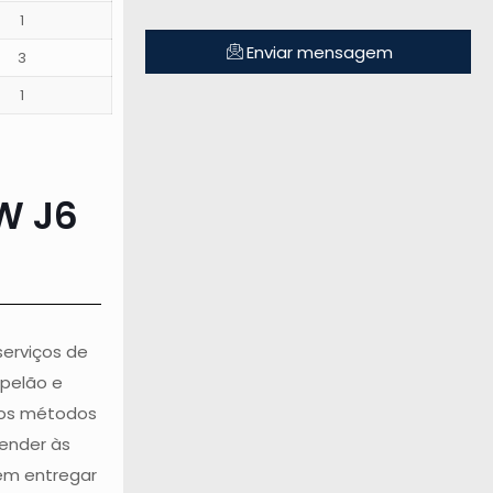
1
Enviar mensagem
3
1
W J6
serviços de
pelão e
ios métodos
tender às
 em entregar