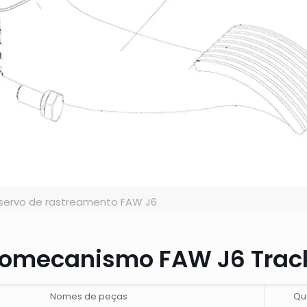
servo de rastreamento FAW J6
rvomecanismo FAW J6 Trac
Nomes de peças
Qu