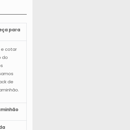
peça para
 e cotar
o do
os
ssamos
ack de
aminhão.
aminhão
 da