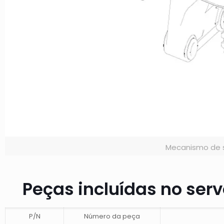
Mecanismo de 
Peças incluídas no se
P/N
Número da peça