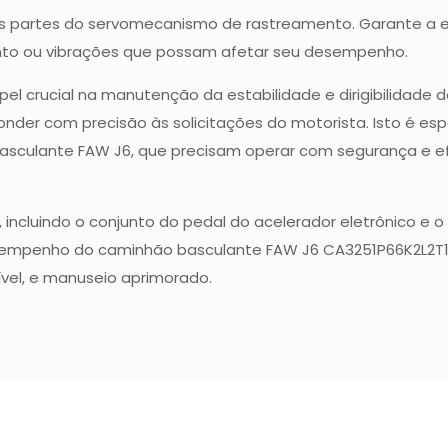
as partes do servomecanismo de rastreamento. Garante a e
nto ou vibrações que possam afetar seu desempenho.
rucial na manutenção da estabilidade e dirigibilidade do
onder com precisão às solicitações do motorista. Isto é es
asculante FAW J6, que precisam operar com segurança e ef
incluindo o conjunto do pedal do acelerador eletrônico e o
empenho do caminhão basculante FAW J6 CA3251P66K2L2T1E
el, e manuseio aprimorado.