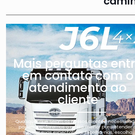
camin
Mais perguntas ent
em contato com o
atendimento ao
cliente
Quaisquer que sejam os nossos clientes’ necessidad
podem ser, faremos o nosso melhor para atender 
superar suas expectativas. Escolha-nos, escolha