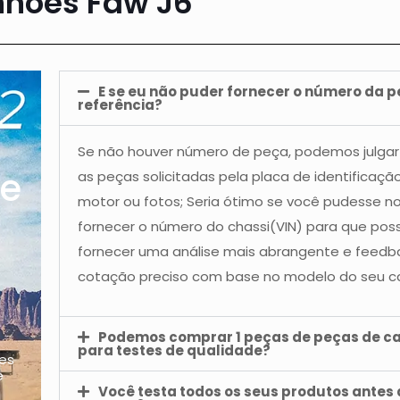
hões Faw J6
E se eu não puder fornecer o número da 
referência?
Se não houver número de peça, podemos julgar
re
as peças solicitadas pela placa de identificaçã
motor ou fotos; Seria ótimo se você pudesse n
fornecer o número do chassi(VIN) para que po
fornecer uma análise mais abrangente e feedb
cotação preciso com base no modelo do seu c
Podemos comprar 1 peças de peças de c
para testes de qualidade?
es
e
Você testa todos os seus produtos antes