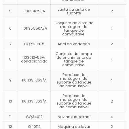
Junta da cinta de
5
1101134C50A
2
suporte
Conjunto da cinta de
montagem do
6
1101135C50A/A
1
tanque de
combustível
7
CQ72318T5
Anel de vedação
2
Conjunto da tampa
1103010-59Ar
de enchimento do
8
1
condicionado
tanque de
combustível
Parafuso de
montagem do
9
1101133-363/A
4
suporte do tanque
de combustível
Parafuso de
montagem do
10
1101133-363/A
2
suporte do tanque
de combustível
11
CQ34012
Noz hexadecimal
4
12
Q40112
Máquina de lavar
2