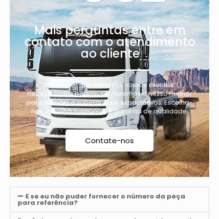
Mais perguntas entre em
contato com o atendimento
ao cliente
Quaisquer que sejam os nossos clientes’
necessidades podem ser, faremos o nosso melhor
para atender e superar suas expectativas. Escolha-
nos, escolha confiança, e garantia de qualidade.
Contate-nos
E se eu não puder fornecer o número da peça
para referência?