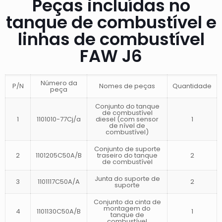
Peças incluídas no
tanque de combustível e
linhas de combustível
FAW J6
Número da
P/N
Nomes de peças
Quantidade
peça
Conjunto do tanque
de combustível
1
1101010-77Cj/a
diesel (com sensor
1
de nível de
combustível)
Conjunto de suporte
2
1101205C50A/B
traseiro do tanque
2
de combustível
Junta do suporte de
3
1101117C50A/A
2
suporte
Conjunto da cinta de
montagem do
4
1101130C50A/B
1
tanque de
combustível